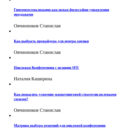
Гиперперсонализация как новая философия управления
продажами
Овчинников Станислав
Как выбрать провайдера для центра оценки
Овчинников Станислав
Цикловая Конференция с позиции SFE
Наталия Каширина
Как повысить усвоение маркетинговой стратегии полевыми
силами?
Овчинников Станислав
Матрица выбора решений для цикловой конференции