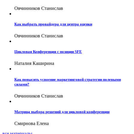
Овчинников Станислав
Как выбрать провайдера для центра оценки
Овчинников Станислав
Цикловая Конференция с позиции SFE
Наталия Каширина
Как повысить усвоение маркетинговой стратегии полевыми
силами?
Овчинников Станислав
Матрица выбора решений для цикловой конференции
Смирнова Елена
все материалы