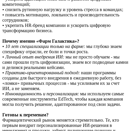
компетенций;
• снизить рутинную нагрузку и уровень стресса в командах;
• повысить мотивацию, лояльность и производительность
сотрудников;
• укрепить HR-бренд компании и ускорить цифровую
трансформацию бизнеса.
Почему именно «Фарм Галактика»?
•
10 лет специализации только на фарме:
мы глубоко знаем
специфику отрасли, ее боли и точки роста.
•
Личный опыт внедрения ИИ:
мы не просто обучаем - мы
сами прошли путь цифровизации, знаем все подводные камни
и делимся реальными кейсами.
•
Практико-ориентированный подход:
наши программы
созданы для быстрого внедрения в ежедневную работу, без
«ломки» привычных процессов - мы усиливаем их за счет
ИИ, а не заменяем.
•
Инновационность и персонализация:
мы используем самые
современные инструменты EdTech, чтобы каждая компания
могла получить решение, адаптированное под свои задачи.
Готовы к переменам?
Фармацевтический рынок меняется стремительно. Те, кто
первым внедрит персонализированные ИИ-решения в
менеджмент и продажи, займут лидирующие позиции и