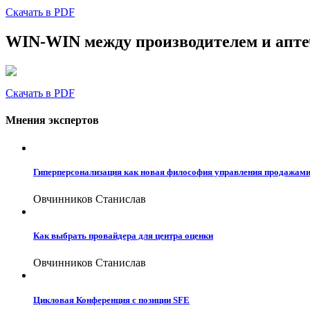
Скачать в PDF
WIN-WIN между производителем и аптеч
Скачать в PDF
Мнения экспертов
Гиперперсонализация как новая философия управления продажам
Овчинников Станислав
Как выбрать провайдера для центра оценки
Овчинников Станислав
Цикловая Конференция с позиции SFE