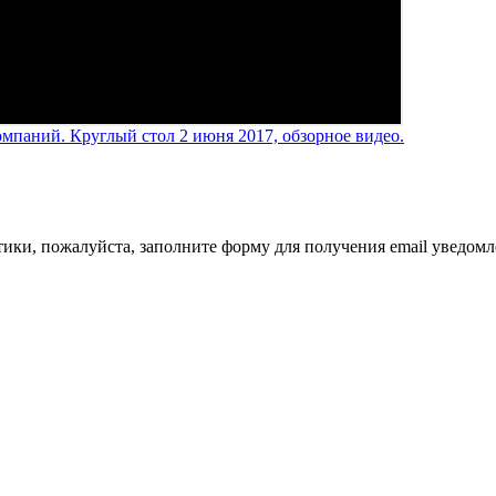
мпаний. Круглый стол 2 июня 2017, обзорное видео.
тики, пожалуйста, заполните форму для получения email уведом